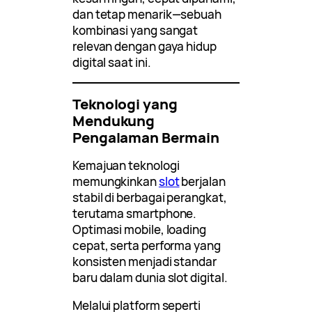
dan tetap menarik—sebuah
kombinasi yang sangat
relevan dengan gaya hidup
digital saat ini.
Teknologi yang
Mendukung
Pengalaman Bermain
Kemajuan teknologi
memungkinkan
slot
berjalan
stabil di berbagai perangkat,
terutama smartphone.
Optimasi mobile, loading
cepat, serta performa yang
konsisten menjadi standar
baru dalam dunia slot digital.
Melalui platform seperti