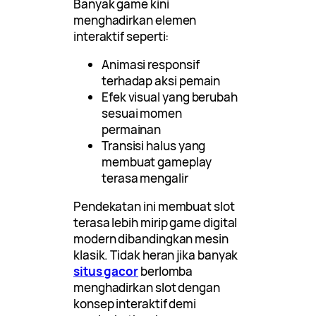
Banyak game kini
menghadirkan elemen
interaktif seperti:
Animasi responsif
terhadap aksi pemain
Efek visual yang berubah
sesuai momen
permainan
Transisi halus yang
membuat gameplay
terasa mengalir
Pendekatan ini membuat slot
terasa lebih mirip game digital
modern dibandingkan mesin
klasik. Tidak heran jika banyak
situs gacor
berlomba
menghadirkan slot dengan
konsep interaktif demi