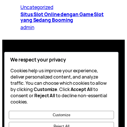
Uncategorized
Situs Slot Online dengan Game Slot
yang Sedang Booming
admin
At Spiel, every click is an adventure in the
We respect your privacy
gaming world. Whether you’re a casual or
hardcore gamer, we’re your go-to for the
Cookies help us improve your experience,
latest news, tips, and trends.
deliver personalized content, and analyze
traffic. You can choose which cookies to allow
by clicking
Customize
. Click
Accept All
to
Subscribe to our newsletters. We’ll keep
consent or
Reject All
to decline non-essential
you in the loop.
cookies.
Facebook
Instagram
TikTok
Mastodon
YouTube
X
Twitch
Customize
Sample Page
Reject All