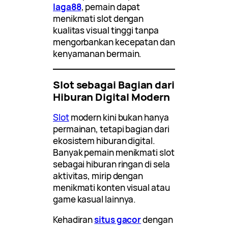
laga88
, pemain dapat
menikmati slot dengan
kualitas visual tinggi tanpa
mengorbankan kecepatan dan
kenyamanan bermain.
Slot sebagai Bagian dari
Hiburan Digital Modern
Slot
modern kini bukan hanya
permainan, tetapi bagian dari
ekosistem hiburan digital.
Banyak pemain menikmati slot
sebagai hiburan ringan di sela
aktivitas, mirip dengan
menikmati konten visual atau
game kasual lainnya.
Kehadiran
situs gacor
dengan