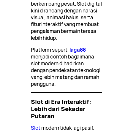
berkembang pesat. Slot digital
kini dirancang dengan narasi
visual, animasi halus, serta
fitur interaktif yang membuat
pengalaman bermain terasa
lebih hidup.
Platform seperti
laga88
menjadi contoh bagaimana
slot modern dihadirkan
dengan pendekatan teknologi
yang lebih matang dan ramah
pengguna.
Slot di Era Interaktif:
Lebih dari Sekadar
Putaran
Slot
modern tidak lagi pasif.