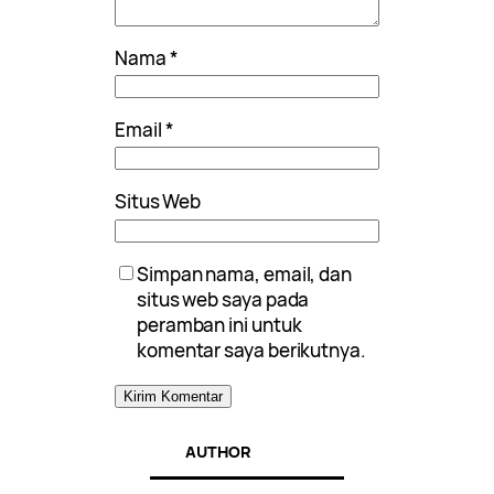
Nama
*
Email
*
Situs Web
Simpan nama, email, dan
situs web saya pada
peramban ini untuk
komentar saya berikutnya.
AUTHOR