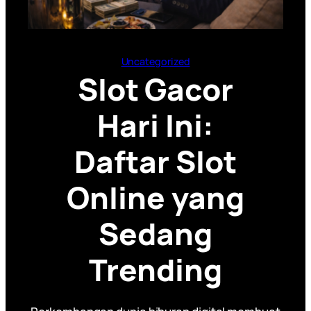
Uncategorized
Slot Gacor
Hari Ini:
Daftar Slot
Online yang
Sedang
Trending