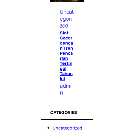
Uncat
egori
zed
Slot
Gacor
denga
n Tren
Penca
rian
Tertin
ggi
Tahun
Ini
admi
n
CATEGORIES
Uncategorized