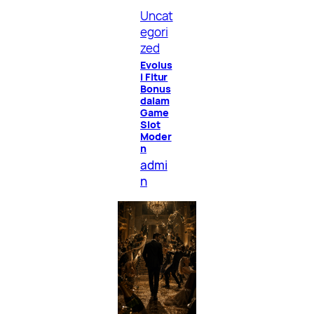
Uncat
egori
zed
Evolus
i Fitur
Bonus
dalam
Game
Slot
Moder
n
admi
n