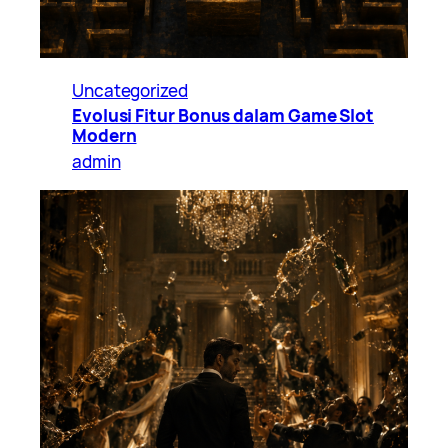
Uncategorized
Evolusi Fitur Bonus dalam Game Slot
Modern
admin