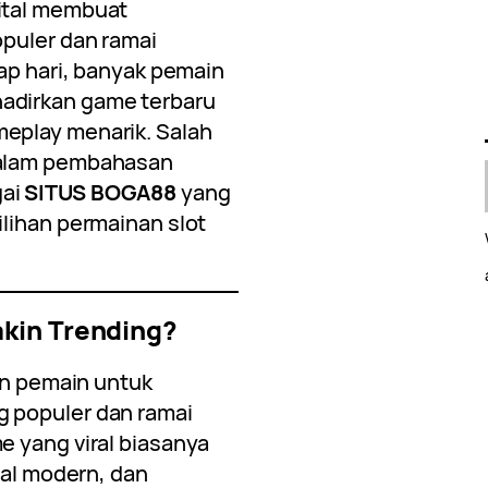
ital membuat
puler dan ramai
iap hari, banyak pemain
dirkan game terbaru
eplay menarik. Salah
dalam pembahasan
ai
SITUS BOGA88
yang
lihan permainan slot
kin Trending?
kan pemain untuk
 populer dan ramai
e yang viral biasanya
ual modern, dan