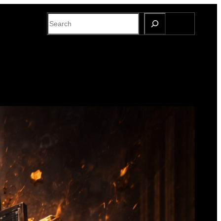
S
e
a
r
c
h