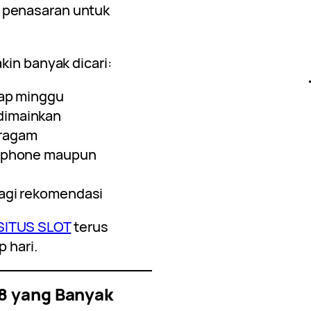
 penasaran untuk
kin banyak dicari:
iap minggu
dimainkan
eragam
rtphone maupun
bagi rekomendasi
SITUS SLOT
terus
 hari.
8 yang Banyak