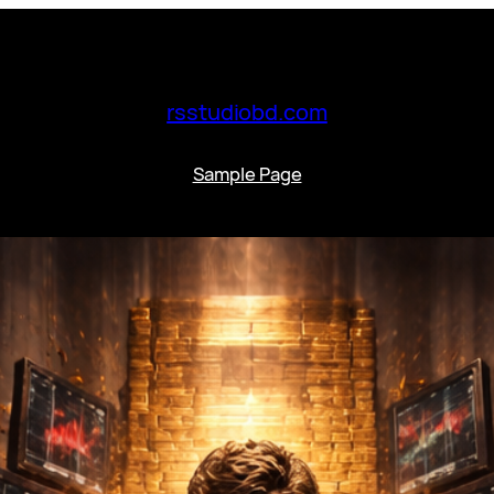
rsstudiobd.com
Sample Page